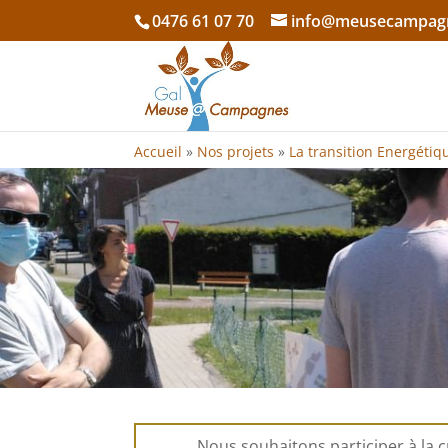
0476 61 07 70
info@meusecampag
Accueil
»
Nos projets
»
La transition Energétiq
Nous souhaitons participer à la c