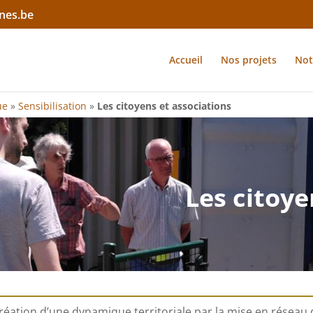
nes.be
Accueil
Nos projets
Not
ue
»
Sensibilisation
»
Les citoyens et associations
Les citoye
réation d’une dynamique territoriale par la mise en réseau d