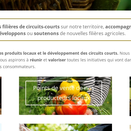
ilières de circuits-courts
sur notre territoire,
accompag
éveloppons
ou
soutenons
de nouvelles filières agricoles.
des produits locaux et le développement des circuits courts.
Nous 
 Nous aspirons à
réunir
et
valoriser
toutes les initiatives qui vont d
des consommateurs.
Points de vente de nos
producteurs locaux