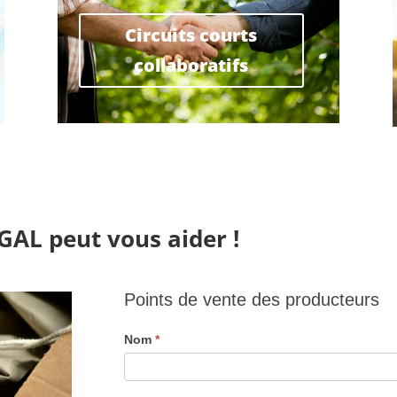
Circuits courts
collaboratifs
 GAL peut vous aider !
Points
Points de vente des producteurs
de
vente
Nom
*
des
producteurs