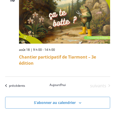
vues
Évène
août 18 | 9 h 00
-
14 h 00
Chantier participatif de Tiarmont – 3e
édition
Aujourd’hui
Évènements
suivants
Évènements
précédents
S’abonner au calendrier