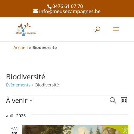
0476 61 07 70
info@meusecampagnes.be
Accueil
»
Biodiversité
Biodiversité
Évènements
Biodiversité
Évènements
À venir
Recher
Nav
Recherche
Liste
de
Sélectionnez
et
une
août 2026
vue
naviga
date.
Év
MAR
de
18