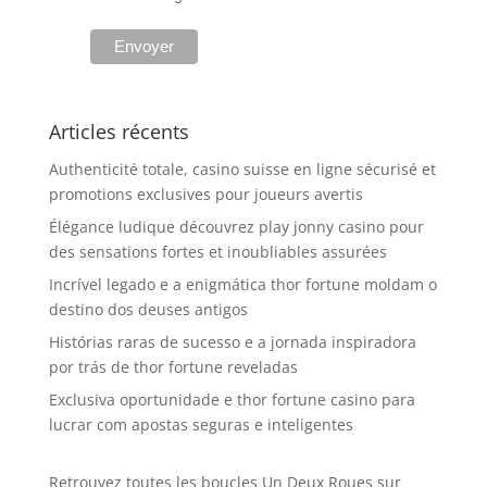
Articles récents
Authenticité totale, casino suisse en ligne sécurisé et
promotions exclusives pour joueurs avertis
Élégance ludique découvrez play jonny casino pour
des sensations fortes et inoubliables assurées
Incrível legado e a enigmática thor fortune moldam o
destino dos deuses antigos
Histórias raras de sucesso e a jornada inspiradora
por trás de thor fortune reveladas
Exclusiva oportunidade e thor fortune casino para
lucrar com apostas seguras e inteligentes
Retrouvez toutes les boucles Un Deux Roues sur