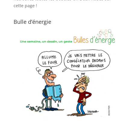
cette page !
Bulle d’énergie