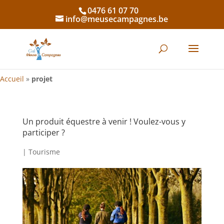
0476 61 07 70
info@meusecampagnes.be
Accueil
»
projet
Un produit équestre à venir ! Voulez-vous y
participer ?
|
Tourisme