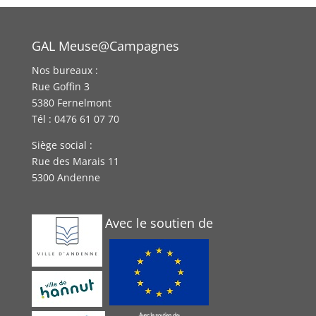
GAL Meuse@Campagnes
Nos bureaux :
Rue Goffin 3
5380 Fernelmont
Tél : 0476 61 07 70
Siège social :
Rue des Marais 11
5300 Andenne
Avec le soutien de