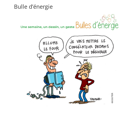
Bulle d’énergie