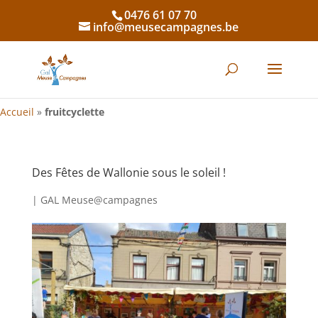
0476 61 07 70
info@meusecampagnes.be
Accueil
»
fruitcyclette
Des Fêtes de Wallonie sous le soleil !
|
GAL Meuse@campagnes