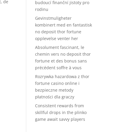
t, de
budoucí finanční jistoty pro
rodinu
Gevinstmuligheter
kombinert med en fantastisk
no deposit thor fortune
opplevelse venter her
Absolument fascinant, le
chemin vers no deposit thor
fortune et des bonus sans
précédent soffre à vous
Rozrywka hazardowa z thor
fortune casino online i
bezpieczne metody
płatności dla graczy
Consistent rewards from
skillful drops in the plinko
game await savvy players