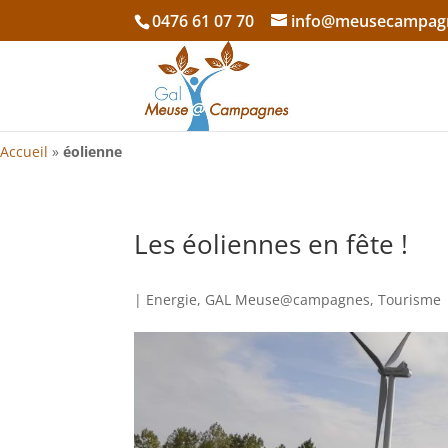
0476 61 07 70
info@meusecampag
Accueil
»
éolienne
Les éoliennes en fête !
|
Energie
,
GAL Meuse@campagnes
,
Tourisme