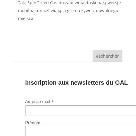
Tak, SpinGreen Casino zapewnia doskonałą wersję
mobilną, umożliwiającą grę na żywo z dowolnego
miejsca.
Inscription aux newsletters du GAL
*
Adresse mail
Prénom