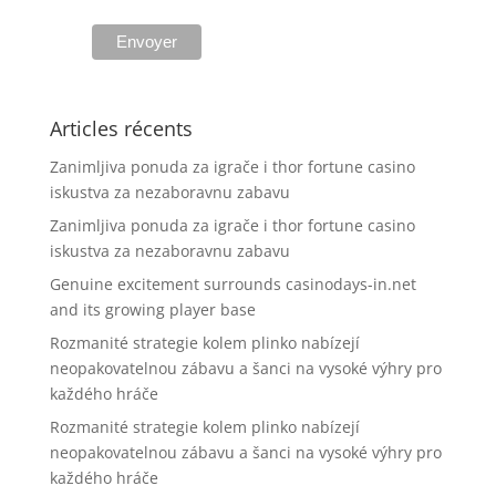
Articles récents
Zanimljiva ponuda za igrače i thor fortune casino
iskustva za nezaboravnu zabavu
Zanimljiva ponuda za igrače i thor fortune casino
iskustva za nezaboravnu zabavu
Genuine excitement surrounds casinodays-in.net
and its growing player base
Rozmanité strategie kolem plinko nabízejí
neopakovatelnou zábavu a šanci na vysoké výhry pro
každého hráče
Rozmanité strategie kolem plinko nabízejí
neopakovatelnou zábavu a šanci na vysoké výhry pro
každého hráče