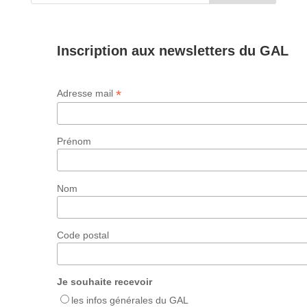
Inscription aux newsletters du GAL
*
Adresse mail
Prénom
Nom
Code postal
Je souhaite recevoir
les infos générales du GAL