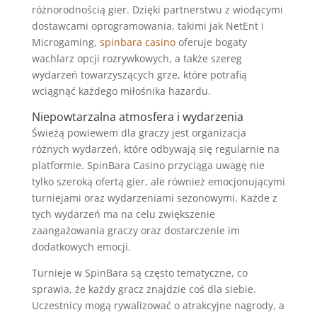
różnorodnością gier. Dzięki partnerstwu z wiodącymi
dostawcami oprogramowania, takimi jak NetEnt i
Microgaming,
spinbara casino
oferuje bogaty
wachlarz opcji rozrywkowych, a także szereg
wydarzeń towarzyszących grze, które potrafią
wciągnąć każdego miłośnika hazardu.
Niepowtarzalna atmosfera i wydarzenia
Świeżą powiewem dla graczy jest organizacja
różnych wydarzeń, które odbywają się regularnie na
platformie. SpinBara Casino przyciąga uwagę nie
tylko szeroką ofertą gier, ale również emocjonującymi
turniejami oraz wydarzeniami sezonowymi. Każde z
tych wydarzeń ma na celu zwiększenie
zaangażowania graczy oraz dostarczenie im
dodatkowych emocji.
Turnieje w SpinBara są często tematyczne, co
sprawia, że każdy gracz znajdzie coś dla siebie.
Uczestnicy mogą rywalizować o atrakcyjne nagrody, a