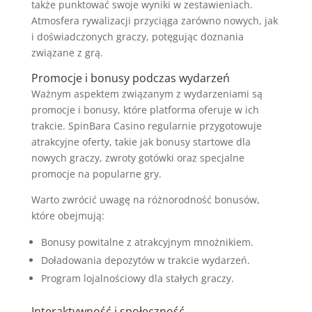
także punktować swoje wyniki w zestawieniach.
Atmosfera rywalizacji przyciąga zarówno nowych, jak
i doświadczonych graczy, potęgując doznania
związane z grą.
Promocje i bonusy podczas wydarzeń
Ważnym aspektem związanym z wydarzeniami są
promocje i bonusy, które platforma oferuje w ich
trakcie. SpinBara Casino regularnie przygotowuje
atrakcyjne oferty, takie jak bonusy startowe dla
nowych graczy, zwroty gotówki oraz specjalne
promocje na popularne gry.
Warto zwrócić uwagę na różnorodność bonusów,
które obejmują:
Bonusy powitalne z atrakcyjnym mnożnikiem.
Doładowania depozytów w trakcie wydarzeń.
Program lojalnościowy dla stałych graczy.
Interaktywność i społeczność