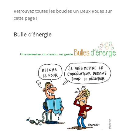
Retrouvez toutes les boucles Un Deux Roues sur
cette page !
Bulle d’énergie