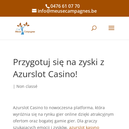
0476 61 07 70
info@meusecampagnes.be
Przygotuj się na zyski z
Azurslot Casino!
|
Non classé
Azurslot Casino to nowoczesna platforma, która
wyróżnia się na rynku gier online dzięki atrakcyjnym
ofertom oraz bogatej gamie gier. Dla graczy
szukających emocji i zysków,
azurslot kasyno