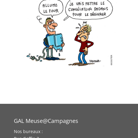
GAL Meuse@Campagnes
Nos bureaux :