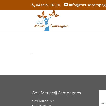
0476 61 07 70
info@meusecampag
…
GAL Meuse@Campagnes
Nos bureaux :