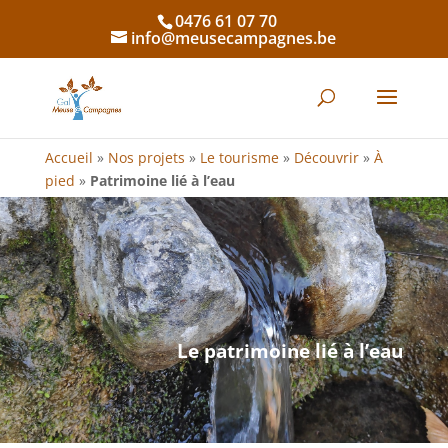
0476 61 07 70
info@meusecampagnes.be
Accueil
»
Nos projets
»
Le tourisme
»
Découvrir
»
À
pied
»
Patrimoine lié à l’eau
Le patrimoine lié à l’eau