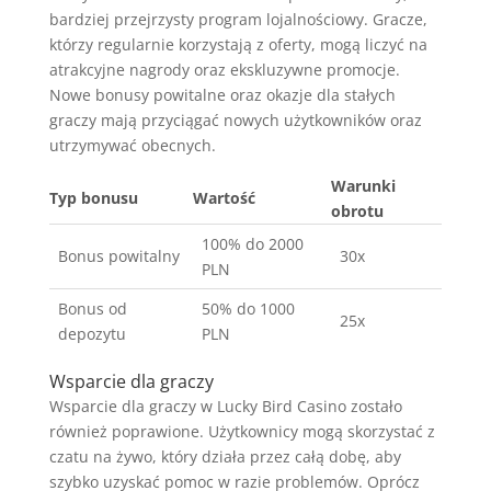
bardziej przejrzysty program lojalnościowy. Gracze,
którzy regularnie korzystają z oferty, mogą liczyć na
atrakcyjne nagrody oraz ekskluzywne promocje.
Nowe bonusy powitalne oraz okazje dla stałych
graczy mają przyciągać nowych użytkowników oraz
utrzymywać obecnych.
Warunki
Typ bonusu
Wartość
obrotu
100% do 2000
Bonus powitalny
30x
PLN
Bonus od
50% do 1000
25x
depozytu
PLN
Wsparcie dla graczy
Wsparcie dla graczy w Lucky Bird Casino zostało
również poprawione. Użytkownicy mogą skorzystać z
czatu na żywo, który działa przez całą dobę, aby
szybko uzyskać pomoc w razie problemów. Oprócz