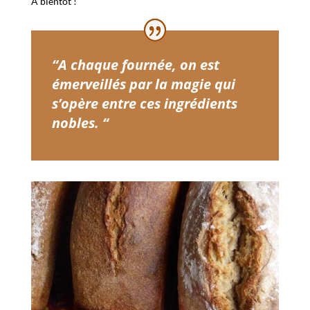
A bientôt !
“A chaque fournée, on est
émerveillés par la magie qui
s’opère entre ces ingrédients
nobles. “