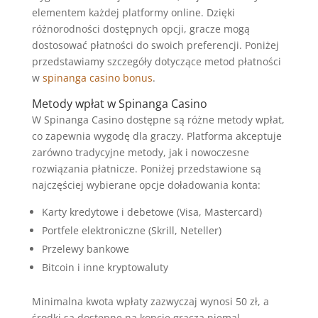
elementem każdej platformy online. Dzięki
różnorodności dostępnych opcji, gracze mogą
dostosować płatności do swoich preferencji. Poniżej
przedstawiamy szczegóły dotyczące metod płatności
w
spinanga casino bonus
.
Metody wpłat w Spinanga Casino
W Spinanga Casino dostępne są różne metody wpłat,
co zapewnia wygodę dla graczy. Platforma akceptuje
zarówno tradycyjne metody, jak i nowoczesne
rozwiązania płatnicze. Poniżej przedstawione są
najczęściej wybierane opcje doładowania konta:
Karty kredytowe i debetowe (Visa, Mastercard)
Portfele elektroniczne (Skrill, Neteller)
Przelewy bankowe
Bitcoin i inne kryptowaluty
Minimalna kwota wpłaty zazwyczaj wynosi 50 zł, a
środki są dostępne na koncie gracza niemal