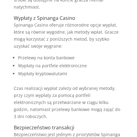
natychmiast.
Wypłaty z Spinanga Casino
Spinanga Casino oferuje różnorodne opcje wypłat,
które są równie wygodne, jak metody wpłat. Gracze
mogą korzystać z poniższych metod, by szybko
uzyskać swoje wygrane:
Przelewy na konta bankowe
Wypłaty na portfele elektroniczne
Wypłaty kryptowalutami
Czas realizacji wypłat zależy od wybranej metody,
przy czym wypłaty za pomocą portfeli
elektronicznych są przetwarzane w ciągu kilku
godzin, natomiast przelewy bankowe mogą zająć do
3 dni roboczych.
Bezpieczeństwo transakcji
Bezpieczeństwo jest jednym z priorytetów Spinanga