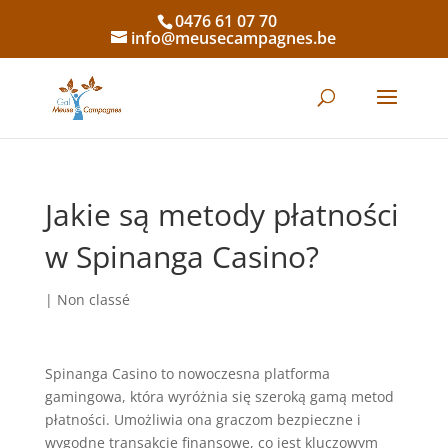
0476 61 07 70
info@meusecampagnes.be
Jakie są metody płatności
w Spinanga Casino?
|
Non classé
Spinanga Casino to nowoczesna platforma
gamingowa, która wyróżnia się szeroką gamą metod
płatności. Umożliwia ona graczom bezpieczne i
wygodne transakcje finansowe, co jest kluczowym