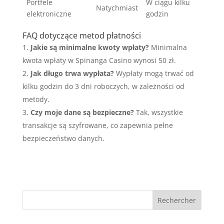
Portfele
W ciągu kilku
Natychmiast
elektroniczne
godzin
FAQ dotyczące metod płatności
Jakie są minimalne kwoty wpłaty?
Minimalna
kwota wpłaty w Spinanga Casino wynosi 50 zł.
Jak długo trwa wypłata?
Wypłaty mogą trwać od
kilku godzin do 3 dni roboczych, w zależności od
metody.
Czy moje dane są bezpieczne?
Tak, wszystkie
transakcje są szyfrowane, co zapewnia pełne
bezpieczeństwo danych.