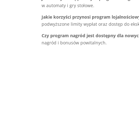
w automaty i gry stołowe.
Jakie korzyści przynosi program lojalnościow
podwyższone limity wypłat oraz dostęp do ek
Czy program nagród jest dostępny dla nowyc
nagród i bonusów powitalnych.