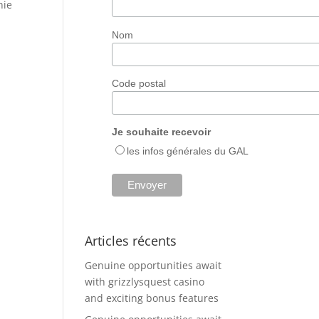
nie
Nom
Code postal
Je souhaite recevoir
les infos générales du GAL
Articles récents
Genuine opportunities await
with grizzlysquest casino
and exciting bonus features