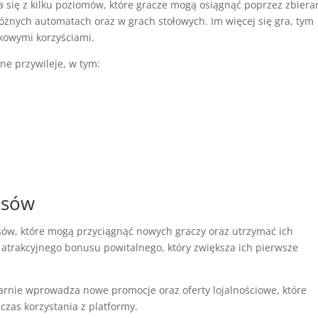
 się z kilku poziomów, które gracze mogą osiągnąć poprzez zbiera
óżnych automatach oraz w grach stołowych. Im więcej się gra, tym
tkowymi korzyściami.
ne przywileje, w tym:
usów
sów, które mogą przyciągnąć nowych graczy oraz utrzymać ich
atrakcyjnego bonusu powitalnego, który zwiększa ich pierwsze
rnie wprowadza nowe promocje oraz oferty lojalnościowe, które
czas korzystania z platformy.