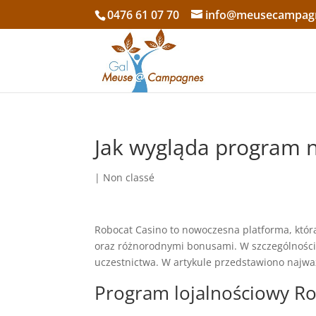
0476 61 07 70
info@meusecampag
Jak wygląda program 
|
Non classé
Robocat Casino to nowoczesna platforma, kt
oraz różnorodnymi bonusami. W szczególności,
uczestnictwa. W artykule przedstawiono najważ
Program lojalnościowy Ro