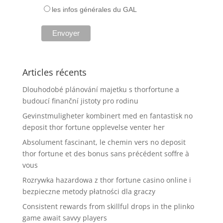
les infos générales du GAL
Articles récents
Dlouhodobé plánování majetku s thorfortune a
budoucí finanční jistoty pro rodinu
Gevinstmuligheter kombinert med en fantastisk no
deposit thor fortune opplevelse venter her
Absolument fascinant, le chemin vers no deposit
thor fortune et des bonus sans précédent soffre à
vous
Rozrywka hazardowa z thor fortune casino online i
bezpieczne metody płatności dla graczy
Consistent rewards from skillful drops in the plinko
game await savvy players