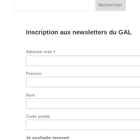
Inscription aux newsletters du GAL
*
Adresse mail
Prénom
Nom
Code postal
Je souhaite recevoir