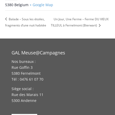
5380
Belgium
+ Google Map
Balade – Sous les étoiles,
Un Jour, Une Ferme – Ferme DU VIEUX
fragments d’une nuit habitée
TILLEUL à Fernelmont (Bierwart)
GAL Meuse@Campagnes
Nos bureaux :
Rue Goffin 3
5380 Fernelmont
Tél : 0476 61 07 70
Siège social :
Rue des Marais 11
5300 Andenne