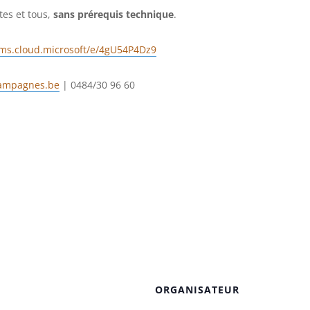
tes et tous,
sans prérequis technique
.
rms.cloud.microsoft/e/4gU54P4Dz9
ampagnes.be
| 0484/30 96 60
ORGANISATEUR