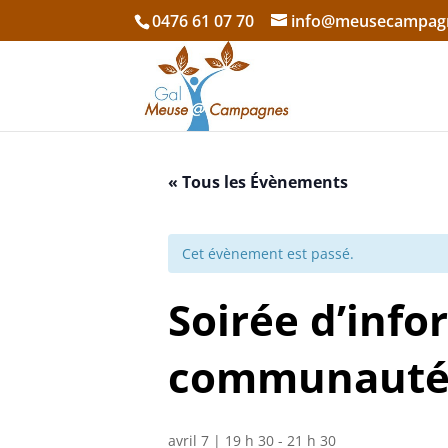
0476 61 07 70
info@meusecampag
« Tous les Évènements
Cet évènement est passé.
Soirée d’info
communautés
avril 7 | 19 h 30
-
21 h 30