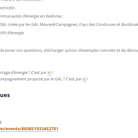
ctricité ;
mmunautés d’énergie en Wallonie ;
 ASBL créée par les GAL Meuse@Campagnes, Pays des Condruses et Burdina
ifs d’énergie.
n de poser vos questions, d’échanger autour d’exemples concrets et de décou
artage d’énergie ? C’est par
ici
!
accompagnement proposé par le GAL ? C’est par
ici
!
ques
t
om/events/860851933452701