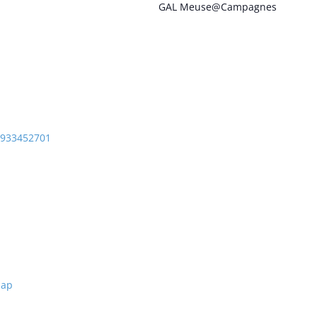
GAL Meuse@Campagnes
1933452701
Map