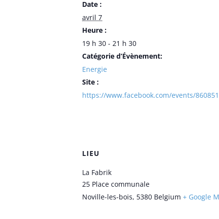
Date :
avril 7
Heure :
19 h 30 - 21 h 30
Catégorie d’Évènement:
Energie
Site :
https://www.facebook.com/events/86085
LIEU
La Fabrik
25 Place communale
Noville-les-bois
,
5380
Belgium
+ Google 