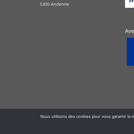
5300 Andenne
Ave
Nous utilisons des cookies pour vous garantir la m
© 2026 GAL Meuse@campagnes asbl