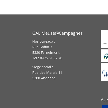
GAL Meuse@Campagnes
Nos bureaux :
Rue Goffin 3
5380 Fernelmont
Tél : 0476 61 07 70
Siège social :
Rue des Marais 11
5300 Andenne
Ave