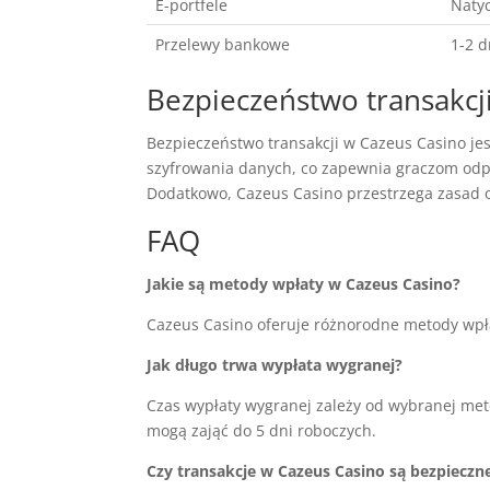
E-portfele
Naty
Przelewy bankowe
1-2 d
Bezpieczeństwo transakcj
Bezpieczeństwo transakcji w Cazeus Casino je
szyfrowania danych, co zapewnia graczom odpo
Dodatkowo, Cazeus Casino przestrzega zasad od
FAQ
Jakie są metody wpłaty w Cazeus Casino?
Cazeus Casino oferuje różnorodne metody wpła
Jak długo trwa wypłata wygranej?
Czas wypłaty wygranej zależy od wybranej met
mogą zająć do 5 dni roboczych.
Czy transakcje w Cazeus Casino są bezpieczn