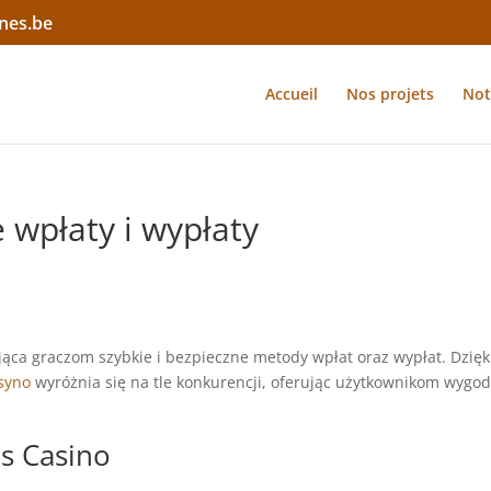
nes.be
Accueil
Nos projets
Not
 wpłaty i wypłaty
ąca graczom szybkie i bezpieczne metody wpłat oraz wypłat. Dzięk
syno
wyróżnia się na tle konkurencji, oferując użytkownikom wygod
s Casino