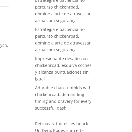
Estratégia e paciência no
percurso chickenroad,
domine a arte de atravessar
a rua com segurança
Estratégia e paciência no
percurso chickenroad,
domine a arte de atravessar
ych.
a rua com segurança
Impresionante desafío con
chickenroad, esquiva coches
y alcanza puntuaciones sin
igual
Adorable chaos unfolds with
chickenroad, demanding
timing and bravery for every
successful dash
e
Retrouvez toutes les boucles
Un Deux Roues sur cette